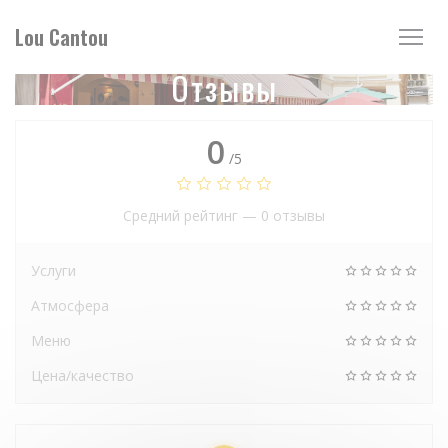
Панель управления cookies
Lou Cantou
Отзывы
0
/5
Средний рейтинг —
0 отзывы
Услуги
Атмосфера
Меню
Цена/качество