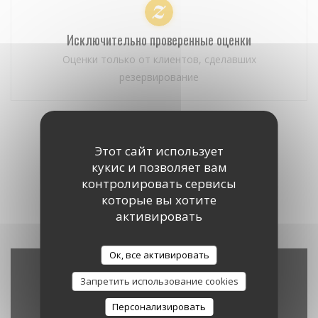
Исключительно проверенные оценки
Оценки только от клиентов, сделавших
резервирование
Оценки наших посетителей
Этот сайт использует
кукис и позволяет вам
контролировать сервисы
1
которые вы хотите
активировать
Ок, все активировать
Запретить использование cookies
Карта и контакты
Персонализировать