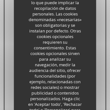
lo que puede implicar la
recopilación de datos
Cocina
personales. Las cookies
denominadas «necesarias»
productos frescos, Vins de propriété,
son obligatorias y se
Cuisine Française , Producto regional
instalan por defecto. Otras
cookies opcionales
Tipo de negocio
requieren su
consentimiento. Estas
Bistrot Parisien
cookies opcionales sirven
para analizar su
Servicios
navegación, medir la
Venta de Vinos, Terraza
audiencia del sitio, ofrecer
funcionalidades (por
ejemplo, relacionadas con
Métodos de pago
redes sociales) o mostrar
American Express, Sin contacto, Ticket
publicidad o contenidos
Restaurant, Eurocard/Mastercard, Visa,
personalizados. Haga clic
en 'Aceptar todo', 'Rechazar
Efectivo, Tarjeta de Crédito
todo' o 'Personalizar' para