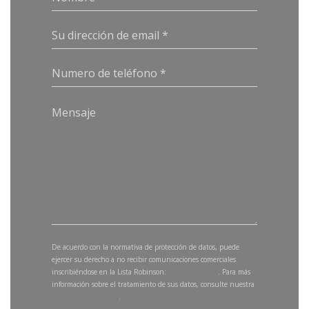
De acuerdo con la normativa de protección de datos, puede
ejercer su derecho a no recibir comunicaciones comerciales
inscribiéndose en la Lista Robinson:
listarobinson.es
. Para más
información sobre el tratamiento de sus datos, consulte nuestra
política de privacidad
.