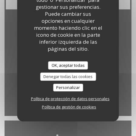
gestionar sus preferencias.
Puede cambiar sus
opciones en cualquier
Horario de apertura
momento haciendo clic en el
icono de cookie en la parte
inferior izquierda de las
páginas del sitio.
Lun
-
Vie
OK, aceptar todas
12:00 - 23:00
Denegar todas las cookies
Sab
-
Dom
Personalizar
Cerrado
Política de protección de datos personales
Política de gestión de cookies